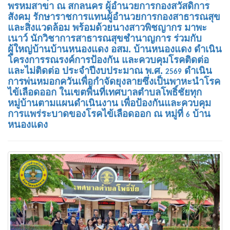
พรหมสาขา ณ สกลนคร ผู้อำนวยการกองสวัสดิการ
สังคม รักษาราชการแทนผู้อำนวยการกองสาธารณสุข
และสิ่งแวดล้อม พร้อมด้วยนางสาวพิชญากร มาพะ
เนาว์ นักวิชาการสาธารณสุขชำนาญการ ร่วมกับ
ผู้ใหญ่บ้านบ้านหนองแดง อสม. บ้านหนองแดง ดำเนิน
โครงการรณรงค์การป้องกัน และควบคุมโรคติดต่อ
และไม่ติดต่อ ประจำปีงบประมาณ พ.ศ.
ดำเนิน
2569
การพ่นหมอกควันเพื่อกำจัดยุงลายซึ่งเป็นพาหะนำโรค
ไข้เลือดออก ในเขตพื้นที่เทศบาลตำบลโพธิ์ชัยทุก
หมู่บ้านตามแผนดำเนินงาน เพื่อป้องกันและควบคุม
การแพร่ระบาดของโรคไข้เลือดออก ณ หมู่ที่
บ้าน
6
หนองแดง