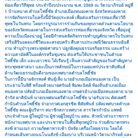
ท่องเที่ยววิถีพุทธ ประจำปีงบประมาณ พ.ศ. 2569 ณ วัดวนาภิรมย์ หมู่ที่
1 บ้านหนาด ตำบลโพธิ์ชัย อำเภอเมืองหนองคาย จังหวัดหนองคาย
การจัดกิจกรรมในครั้งนี้มีวัตถุประสงค์ เพื่อส่งเสริมการท่องเที่ยววิถี
พุทธในวันพระ โดยการบูรณาการร่วมกันของทุกภาคส่วนตามนโยบาย
ของจังหวัดหนองคายในการส่งเสริมการท่องเที่ยวของจังหวัด เพื่อมุ่งสู่
ความเป็นเมืองน่าอยู่ โดยมีกำหนดจัดกิจกรรมทำบุญตักบาตรในวันพระ
เสริมสิริมงคลแก่ชีวิตและครอบครัว สืบสานประเพณีวัฒนธรรมอันดี
งาม ทำนุบำรุงพระพุทธศาสนา ปลูกฝังคุณธรรมจริยธรรม และสร้าง
ความสามัคคีในองค์กรหรือชุมชน ส่งเสริมให้ประชาชนในตำบล
โพธิ์ชัย เด็ก และเยาวชน ได้เรียนรู้ เห็นความสำคัญของวันสำคัญทาง
พระพุทธศาสนา และเป็นภาพลักษณ์ในการเผยแพร่ประชาสัมพันธ์
ด้านวัฒนธรรมอันดีงามของเทศบาลตำบลโพธิ์ชัย
ในการนี้มีนายจักรพงศ์ พันธุ์เพ็ง นายอำเภอเมืองหนองคาย เป็น
ประธานในพิธี พร้อมด้วยนายศรัณย์ พิมพะนิตย์ ท้องถิ่นอำเภอเมือง
หนองคาย ปลัดอำเภอเมืองหนองคาย เกษตรอำเภอเมืองหนองคาย นาย
จำรัส ผาตินันท์ นายกเทศมนตรีตำบลโพธิ์ชัย นายรันจวน คัสเตศรี
กำนันตำบลโพธิ์ชัย จ่าอากาศเอกสุรชิต พิสัยพันธ์ ปลัดเทศบาลตำบล
โพธิ์ชัย คณะผู้บริหาร สมาชิกสภาเทศบาล สารวัตรกำนัน แพทย์
ประจำตำบล ผู้ใหญ่บ้าน ผู้ช่วยผู้ใหญ่บ้าน อสม. หัวหน้าส่วนราชการ
พนักงานเทศบาล และประชาชนในพื้นที่ทุกหมู่บ้าน ร่วมตักบาตรพระ
สงฆ์ สามเณร ถวายภัตตาหารเช้า ปัจจัย เครื่องไทยธรรม โดยได้
กำหนดเส้นทางถนนโนนสังข์-เมืองบาง บริเวณหน้าวัดวนาภิรมย์ และ