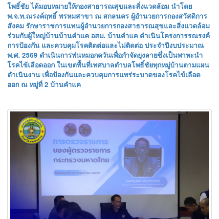
โพธิ์ชัย ได้มอบหมายให้กองสาธารณสุขและสิ่งแวดล้อม นำโดย
พ.จ.ท.ณรงค์ฤทธิ์ พรหมสาขา ณ สกลนคร ผู้อำนวยการกองสวัสดิการ
สังคม รักษาราชการแทนผู้อำนวยการกองสาธารณสุขและสิ่งแวดล้อม
ร่วมกับผู้ใหญ่บ้านบ้านคำแค อสม. บ้านคำแค ดำเนินโครงการรณรงค์
การป้องกัน และควบคุมโรคติดต่อและไม่ติดต่อ ประจำปีงบประมาณ
พ.ศ. 2569 ดำเนินการพ่นหมอกควันเพื่อกำจัดยุงลายซึ่งเป็นพาหะนำ
โรคไข้เลือดออก ในเขตพื้นที่เทศบาลตำบลโพธิ์ชัยทุกหมู่บ้านตามแผน
ดำเนินงาน เพื่อป้องกันและควบคุมการแพร่ระบาดของโรคไข้เลือด
ออก ณ หมู่ที่ 2 บ้านคำแค