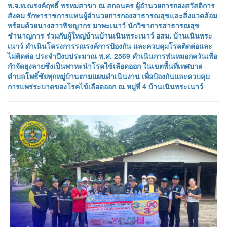
พ.จ.ท.ณรงค์ฤทธิ์ พรหมสาขา ณ สกลนคร ผู้อำนวยการกองสวัสดิการ
สังคม รักษาราชการแทนผู้อำนวยการกองสาธารณสุขและสิ่งแวดล้อม
พร้อมด้วยนางสาวพิชญากร มาพะเนาว์ นักวิชาการสาธารณสุข
ชำนาญการ ร่วมกับผู้ใหญ่บ้านบ้านเนินพระเนาว์ อสม. บ้านเนินพระ
เนาว์ ดำเนินโครงการรณรงค์การป้องกัน และควบคุมโรคติดต่อและ
ไม่ติดต่อ ประจำปีงบประมาณ พ.ศ. 2569 ดำเนินการพ่นหมอกควันเพื่อ
กำจัดยุงลายซึ่งเป็นพาหะนำโรคไข้เลือดออก ในเขตพื้นที่เทศบาล
ตำบลโพธิ์ชัยทุกหมู่บ้านตามแผนดำเนินงาน เพื่อป้องกันและควบคุม
การแพร่ระบาดของโรคไข้เลือดออก ณ หมู่ที่ 4 บ้านเนินพระเนาว์