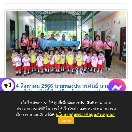
วันที่ 4 สิงหาคม 2566 นายทองปน วรคันธ์ นายก
เทศมนตรีตำบลโพธิ์ชัย พร้อมด้วยนายบุญจันทร์ พานุ
รัตน์ รองนายกเทศมนตรี ได้นำนักเรียนในศูนย์พัฒนา
เด็กเล็กเทศบาลตำบลโพธิ์ชัยเข้าร่วมโครงการส่งเสริม
เว็บไซต์ของเราใช้คุกกี้เพื่อพัฒนาประสิทธิภาพ และ
พัฒนาการและเตรียมความพร้อมของเด็กด้วยการ
ประสบการณ์ที่ดีในการใช้เว็บไซต์ของท่าน ท่านสามารถ
ศึกษาแหล่งเรียนรู้นอกสถานที่
ศึกษารายละเอียดได้ที่
นโยบายคุ้มครองข้อมูลส่วนบุคคล
.
ยอมรับ
: 04 ส.ค. 2566
วันที่ 4 สิงหาคม 2566 นายทองปน วรคันธ์ นายกเทศมนตรีตำบล