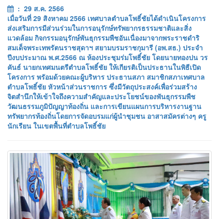
: 29 ส.ค. 2566
เมื่อวันที่ 29 สิงหาคม 2566 เทศบาลตำบลโพธิ์ชัยได้ดำเนินโครงการ
ส่งเสริมการมีส่วนร่วมในการอนุรักษ์ทรัพยากรธรรมชาติและสิ่ง
แวดล้อม กิจกรรมอนุรักษ์พันธุกรรมพืชอันเนื่องมาจากพระราชดำริ
สมเด็จพระเทพรัตนราชสุดาฯ สยามบรมราชกุมารี (อพ.สธ.) ประจำ
ปีงบประมาณ พ.ศ.2566 ณ ห้องประชุมร่มโพธิ์ชัย โดยนายทองปน วร
คันธ์ นายกเทศมนตรีตำบลโพธิ์ชัย ให้เกียรติเป็นประธานในพิธีเปิด
โครงการ พรัอมด้วยคณะผู้บริหาร ประธานสภา สมาชิกสภาเทศบาล
ตำบลโพธิ์ชัย หัวหน้าส่วนราชการ ซึ่งมีวัตถุประสงค์เพื่อร่วมสร้าง
จิตสำนึกให้เข้าใจถึงความสำคัญและประโยชน์ของพันธุกรรมพืช
วัฒนธรรมภูมิปัญญาท้องถิ่น และการเขียนแผนการบริหารงานฐาน
ทรัพยากรท้องถิ่นโดยการจัดอบรมแก่ผู้นำชุมชน อาสาสมัครต่างๆ ครู
นักเรียน ในเขตพื้นที่ตำบลโพธิ์ชัย