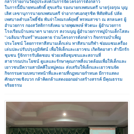
กล่าวรายงานวัตถุประสงค์ในการจัดโครงการดังกล่าว
ในการนี้มีนายทนงศักดิ์ สุขเสริม รองนายกเทศมนตรี นายรุ่งอรุณ บุญ
เลิศ เลขานุการนายกเทศมนตรี จ่าอากาศเอกสุรชิต พิสัยพันธ์ ปลัด
เทศบาลตำบลโพธิ์ชัย พันจ่าโทณรงค์ฤทธิ์ พรหมสาขา ณ สกลนคร ผู้
อำนวยการ กองสวัสดิการสังคม นายพุฒพงษ์ พัวตนะ ผู้อำนวยการ
โรงเรียนบ้านหนาดฯ นายบวร สงวนบุญ ผู้อำนวยการหมู่บ้านเด็กโสสะ
“เฉลิมนารินทร์”หนองคาย ร่วมโครงการดังกล่าว กิจกรรมบำเพ็ญ
ประโยชน์ โดยการทาสีสนามเด็กเล่น ทาสีสนามกีฬา ซ่อมแซมเครื่อง
เล่นปละปรับปรุงภูมิทัศน์ เพื่อให้เด็กและเยาวชน เกิดจิตอาสา สำนึกรัก
ชุมชน รู้จักการรับผิดชอบ ช่วยเหลือชุมชนและสถานที่
สาธารณประโยชน์ ดูแลและรักษาคุณภาพสิ่งแวดล้อมเพื่อให้เด็กและ
เยาวชนมีความสามัคคีในหมู่คณะ ส่งเสริมให้เด็กและเยาวชนจัด
กิจกรรมตามบทบาทหน้าที่และตามที่กฎหมายกำหนด มีการแสดง
ศักยภาพเชิงบวก กล้าคิดกล้าแสดงออกอย่างสร้างสรรค์ มีคุณธรรม
จริยธรรม