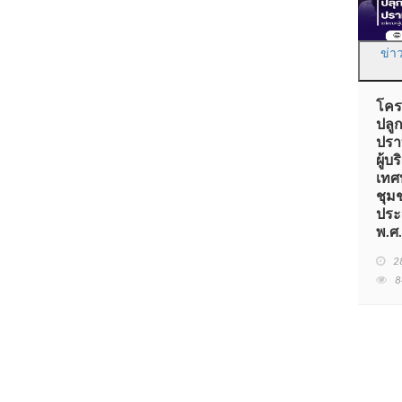
ข่า
โคร
ปลู
ปรา
ผู้
เทศ
ชุม
ประ
พ.ศ
2
8