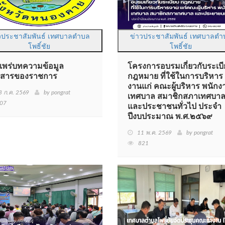
วประชาสัมพันธ์ เทศบาลตำบล
ข่าวประชาสัมพันธ์ เทศบาลตำ
โพธิ์ชัย
โพธิ์ชัย
แพร่บทความข้อมูล
โครงการอบรมเกี่ยวกับระเบ
วสารของราชการ
กฎหมาย ที่ใช้ในการบริหาร
งานแก่ คณะผู้บริหาร พนักง
3 ก.ค. 2569
by pongrat
เทศบาล สมาชิกสภาเทศบา
07
และประชาชนทั่วไป ประจำ
ปีงบประมาณ พ.ศ.๒๕๖๙
11 พ.ค. 2569
by pongrat
821