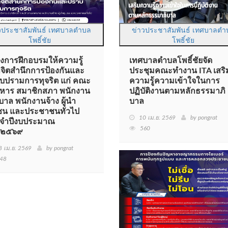
วประชาสัมพันธ์ เทศบาลตำบล
ข่าวประชาสัมพันธ์ เทศบาลตำ
โพธิ์ชัย
โพธิ์ชัย
งการฝึกอบรมให้ความรู้
เทศบาลตำบลโพธิ์ชัยจัด
กจิตสำนึกการป้องกันและ
ประชุมคณะทำงาน ITA เสริ
บปรามการทุจริต แก่ คณะ
ความรู้ความเข้าใจในการ
บริหาร สมาชิกสภา พนักงาน
ปฏิบัติงานตามหลักธรรมาภิ
บาล พนักงานจ้าง ผู้นำ
บาล
ชน และประชาชนทั่วไป
10 เม.ย. 2569
by pongrat
จำปีงบประมาณ
560
.๒๕๖๙
8 เม.ย. 2569
by pongrat
48