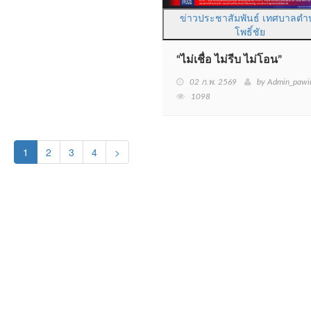
ข่าวประชาสัมพันธ์ เทศบาลตำ
โพธิ์ชัย
“ไม่เชื่อ ไม่รีบ ไม่โอน”
02 ก.พ. 2569
by Admin_pawi
1098
(current)
1
2
3
4
>