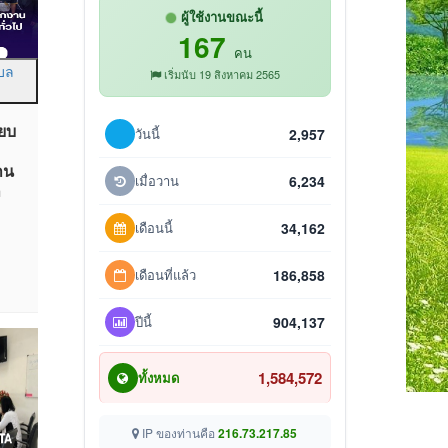
ผู้ใช้งานขณะนี้
167
คน
บล
เริ่มนับ 19 สิงหาคม 2565
ียบ
วันนี้
2,957
าน
เมื่อวาน
6,234
ล
เดือนนี้
34,162
เดือนที่แล้ว
186,858
ปีนี้
904,137
1,584,572
ทั้งหมด
IP ของท่านคือ
216.73.217.85