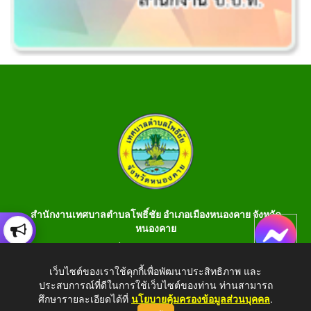
สำนักงานเทศบาลตำบลโพธิ์ชัย อำเภอเมืองหนองคาย จังหวัด
หนองคาย
เลขที่ 199 หมู่ 1 ต.โพธิ์ชัย อ.เมือง จ.หนองคาย 43000 โทร 042-
990401 โทรสาร 042-990400
เว็บไซต์ของเราใช้คุกกี้เพื่อพัฒนาประสิทธิภาพ และ
ประสบการณ์ที่ดีในการใช้เว็บไซต์ของท่าน ท่านสามารถ
E-Saraban : saraban_05430106@dla.go.th
ศึกษารายละเอียดได้ที่
นโยบายคุ้มครองข้อมูลส่วนบุคคล
.