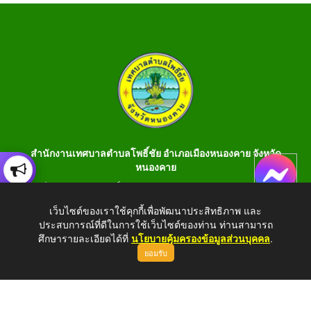
สำนักงานเทศบาลตำบลโพธิ์ชัย อำเภอเมืองหนองคาย จังหวัด
หนองคาย
เลขที่ 199 หมู่ 1 ต.โพธิ์ชัย อ.เมือง จ.หนองคาย 43000 โทร 042-
990401 โทรสาร 042-990400
เว็บไซต์ของเราใช้คุกกี้เพื่อพัฒนาประสิทธิภาพ และ
ประสบการณ์ที่ดีในการใช้เว็บไซต์ของท่าน ท่านสามารถ
E-Saraban : saraban_05430106@dla.go.th
ศึกษารายละเอียดได้ที่
นโยบายคุ้มครองข้อมูลส่วนบุคคล
.
ยอมรับ
Copyright © 2026 All Right Resive http://www.phochaink.go.th