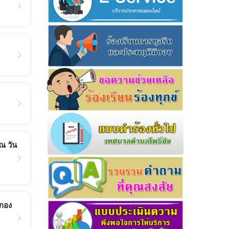
ณ วัน
ดกอง