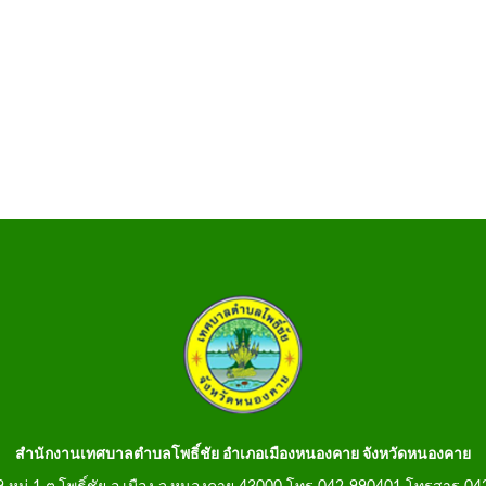
สำนักงานเทศบาลตำบลโพธิ์ชัย อำเภอเมืองหนองคาย จังหวัดหนองคาย