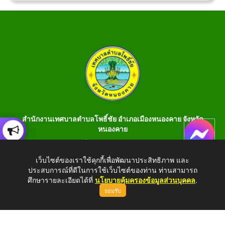
สำนักงานเทศบาลตำบลโพธิ์ชัย อำเภอเมืองหนองคาย จังหวัด
หนองคาย
เลขที่ 199 หมู่ 1 ต.โพธิ์ชัย อ.เมือง จ.หนองคาย 43000 โทร 042-
990401 โทรสาร 042-990400
เว็บไซต์ของเราใช้คุกกี้เพื่อพัฒนาประสิทธิภาพ และ
ประสบการณ์ที่ดีในการใช้เว็บไซต์ของท่าน ท่านสามารถ
E-Saraban : saraban_05430106@dla.go.th
ศึกษารายละเอียดได้ที่
นโยบายคุ้มครองข้อมูลส่วนบุคคล
.
ยอมรับ
Copyright © 2026 All Right Resive http://www.phochaink.go.th