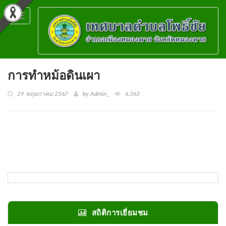
Toggle
navigation
การทำหม้อดินเผา
29 พฤษภาคม 2567
by Admin_
6,363
สถิติการเยี่ยมชม