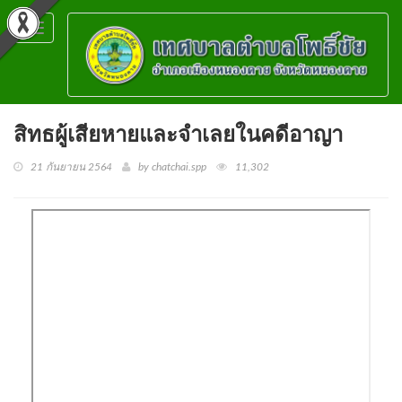
Toggle
navigation
สิทธผู้เสียหายและจำเลยในคดีอาญา
21 กันยายน 2564
by chatchai.spp
11,302