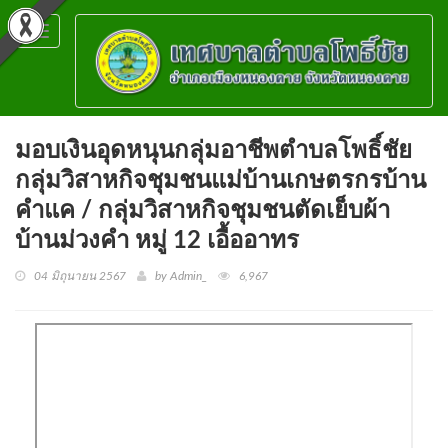
Toggle
navigation
มอบเงินอุดหนุนกลุ่มอาชีพตำบลโพธิ์ชัย
กลุ่มวิสาหกิจชุมชนแม่บ้านเกษตรกรบ้าน
คำแค / กลุ่มวิสาหกิจชุมชนตัดเย็บผ้า
บ้านม่วงคำ หมู่ 12 เอื้ออาทร
04 มิถุนายน 2567
by Admin_
6,967