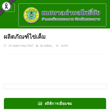
Toggle
navigation
ผลิตภัณฑ์ไข่เค็ม
29 พฤษภาคม 2567
by Admin_
6,094
สถิติการเยี่ยมชม