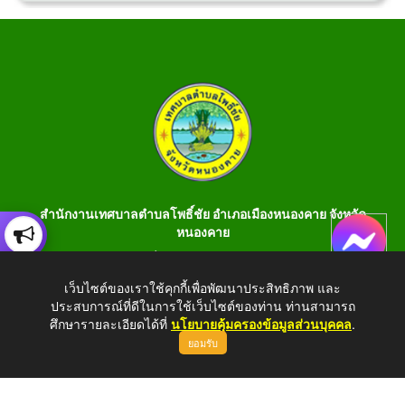
สำนักงานเทศบาลตำบลโพธิ์ชัย อำเภอเมืองหนองคาย จังหวัด
หนองคาย
เลขที่ 199 หมู่ 1 ต.โพธิ์ชัย อ.เมือง จ.หนองคาย 43000 โทร 042-
990401 โทรสาร 042-990400
เว็บไซต์ของเราใช้คุกกี้เพื่อพัฒนาประสิทธิภาพ และ
ประสบการณ์ที่ดีในการใช้เว็บไซต์ของท่าน ท่านสามารถ
E-Saraban : saraban_05430106@dla.go.th
ศึกษารายละเอียดได้ที่
นโยบายคุ้มครองข้อมูลส่วนบุคคล
.
ยอมรับ
Copyright © 2026 All Right Resive http://www.phochaink.go.th