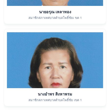
นายอรุณ เหลาทอง
สมาชิกสภาเทศบาลตำบลโพธิ์ชัยเ ขต 1
นางอำพร สิงหาพรม
สมาชิกสภาเทศบาลตำบลโพธิ์ชัย เขต 1