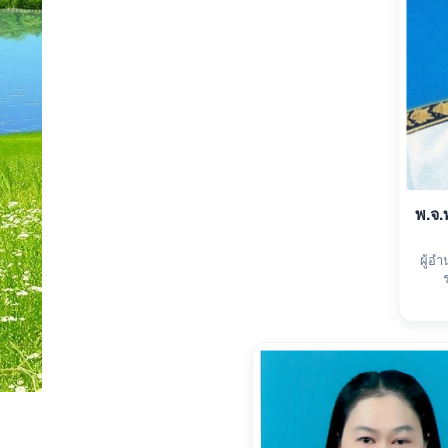
พ.จ.
ผู้อ