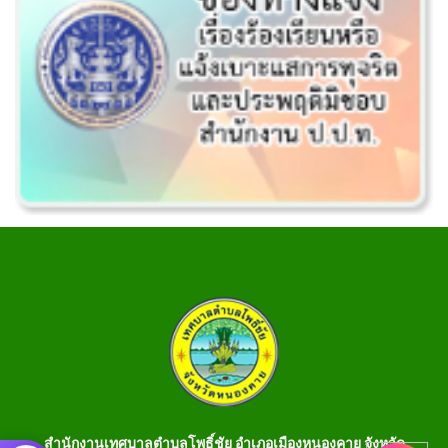
สำนักงานเทศบาลตำบลโพธิ์ชัย อำเภอเมืองหนองคาย จังหวัด