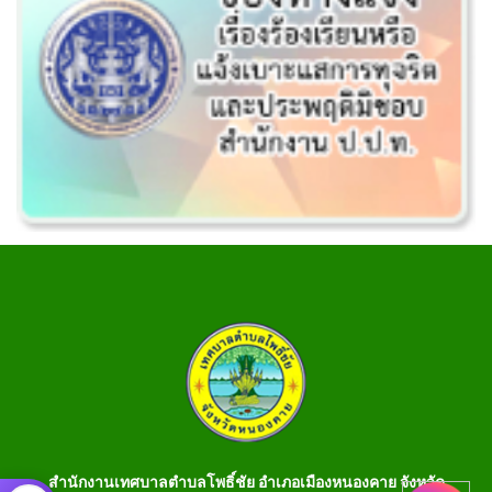
สำนักงานเทศบาลตำบลโพธิ์ชัย อำเภอเมืองหนองคาย จังหวัด