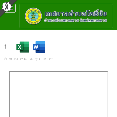
Toggle
navigation
1
01 ม.ค. 2510
by 1
20