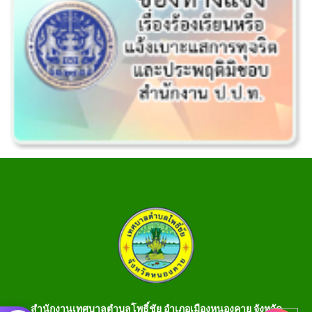
สำนักงานเทศบาลตำบลโพธิ์ชัย อำเภอเมืองหนองคาย จังหวัด