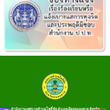
สำนักงานเทศบาลตำบลโพธิ์ชัย อำเภอเมืองหนองคาย จังหวัด