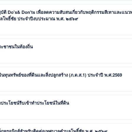
บัติ Do's& Don'ts เพื่อลดความสับสนเกี่ยวกับพฤติกรรมสีเทาและแนว
โพธิ์ชัย ประจำปีงบประมาณ พ.ศ. ๒๕๖๙
ชาชนในท้องถิ่น
ทุนทรัพย์ของที่ดินและสิ่งปลูกสร้าง (ภ.ด.ส.1) ประจำปี พ.ศ.2569
ทำประโยชน์รีบเข้าทำประโยชน์ในที่ดิน
เล็กทรอนิกส์สำหรับติดต่อเทศบาลตำบลโพธิ์ชัย พ.ศ. ๒๕๖๙