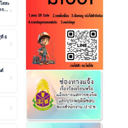
กโสสะ
ตร
ี่ 6
ต์