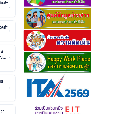
ัตต์ฯ
ัตต์ฯ
าน
บบ
18-
ว่า