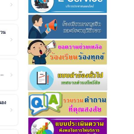
สวน
นอง