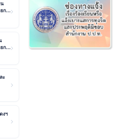
าน
อยกว่า
น
อยกว่า
และ
แดงฯ