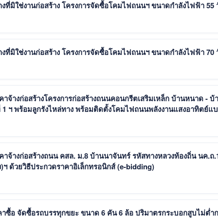
งที่มิใช่งานก่อสร้าง โครงการจัดซื้อโคมไฟถนนฯ ขนาดกำลังไฟฟ้า 55 ว
งที่มิใช่งานก่อสร้าง โครงการจัดซื้อโคมไฟถนนฯ ขนาดกำลังไฟฟ้า 70 ว
าจ้างก่อสร้างโครงการก่อสร้างถนนคอนกรีตเสริมเหล็ก บ้านหนาด - บ้
่ 1 ฯ พร้อมลูกรังไหล่ทาง พร้อมติดตั้งโคมไฟถนนพลังงานแสงอาทิตย์แ
ป
จ้างก่อสร้างถนน คสล. ม.8 บ้านนาจันทร์ รหัสทางหลวงท้องถิ่น นค.ถ.
ง)ฯ ด้วยวิธีประกวดราคาอิเล็กทรอนิกส์ (e-bidding)
ื้อ จัดซื้อรถบรรทุกขยะ ขนาด 6 คัน 6 ล้อ ปริมาตรกระบอกสูบไม่ต่ำก