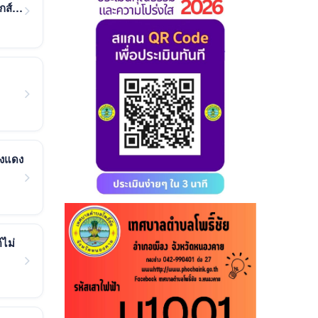
กส์
องแดง
์ไม่