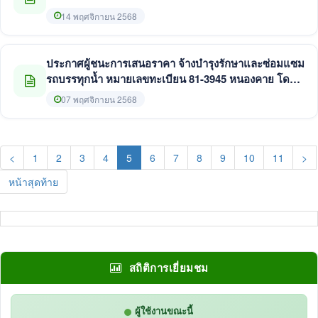
ประจำปี พ.ศ.2569 โดยวิธีเฉพาะเจาะจง
14 พฤศจิกายน 2568
ประกาศผู้ชนะการเสนอราคา จ้างบำรุงรักษาและซ่อมแซม
รถบรรทุกน้ำ หมายเลขทะเบียน 81-3945 หนองคาย โดย
วิธีเฉพาะเจาะจง
07 พฤศจิกายน 2568
(current)
<
1
2
3
4
5
6
7
8
9
10
11
>
หน้าสุดท้าย
สถิติการเยี่ยมชม
ผู้ใช้งานขณะนี้