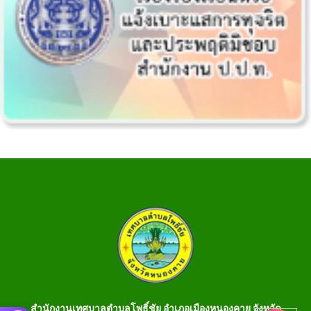
สำนักงานเทศบาลตำบลโพธิ์ชัย อำเภอเมืองหนองคาย จังหวัด