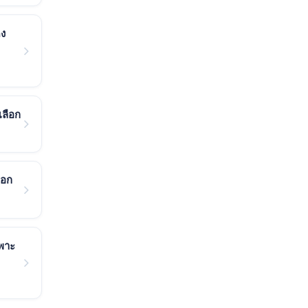
ดง
เลือก
ือก
ฉพาะ