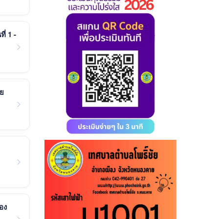
่ 1 -
ัย
อง