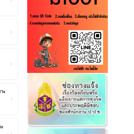
พาะ
าะ