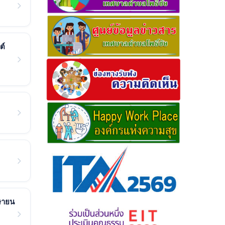
ต์
มษายน