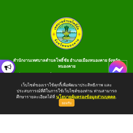
สำนักงานเทศบาลตำบลโพธิ์ชัย อำเภอเมืองหนองคาย จังหวัด
หนองคาย
เลขที่ 199 หมู่ 1 ต.โพธิ์ชัย อ.เมือง จ.หนองคาย 43000 โทร 042-
990401 โทรสาร 042-990400
เว็บไซต์ของเราใช้คุกกี้เพื่อพัฒนาประสิทธิภาพ และ
ประสบการณ์ที่ดีในการใช้เว็บไซต์ของท่าน ท่านสามารถ
E-Saraban : saraban_05430106@dla.go.th
ศึกษารายละเอียดได้ที่
นโยบายคุ้มครองข้อมูลส่วนบุคคล
.
ยอมรับ
Copyright © 2026 All Right Resive http://www.phochaink.go.th