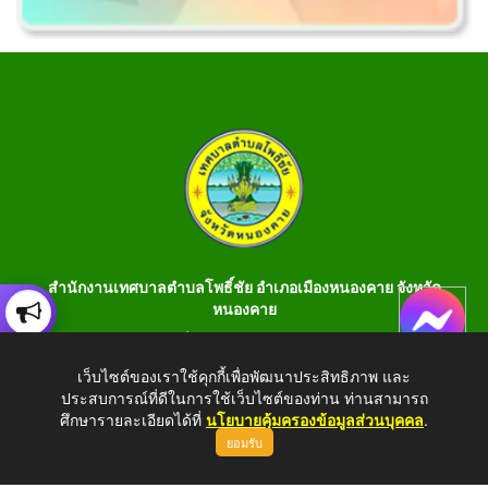
สำนักงานเทศบาลตำบลโพธิ์ชัย อำเภอเมืองหนองคาย จังหวัด
หนองคาย
เลขที่ 199 หมู่ 1 ต.โพธิ์ชัย อ.เมือง จ.หนองคาย 43000 โทร 042-
990401 โทรสาร 042-990400
เว็บไซต์ของเราใช้คุกกี้เพื่อพัฒนาประสิทธิภาพ และ
ประสบการณ์ที่ดีในการใช้เว็บไซต์ของท่าน ท่านสามารถ
E-Saraban : saraban_05430106@dla.go.th
ศึกษารายละเอียดได้ที่
นโยบายคุ้มครองข้อมูลส่วนบุคคล
.
ยอมรับ