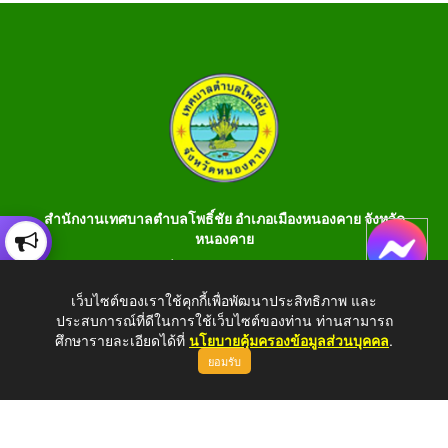
สำนักงานเทศบาลตำบลโพธิ์ชัย อำเภอเมืองหนองคาย จังหวัด
หนองคาย
เลขที่ 199 หมู่ 1 ต.โพธิ์ชัย อ.เมือง จ.หนองคาย 43000 โทร 042-
990401 โทรสาร 042-990400
เว็บไซต์ของเราใช้คุกกี้เพื่อพัฒนาประสิทธิภาพ และ
ประสบการณ์ที่ดีในการใช้เว็บไซต์ของท่าน ท่านสามารถ
E-Saraban : saraban_05430106@dla.go.th
ศึกษารายละเอียดได้ที่
นโยบายคุ้มครองข้อมูลส่วนบุคคล
.
ยอมรับ
Copyright © 2026 All Right Resive http://www.phochaink.go.th