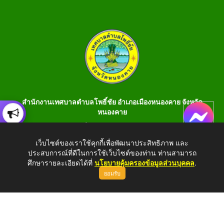
สำนักงานเทศบาลตำบลโพธิ์ชัย อำเภอเมืองหนองคาย จังหวัด
หนองคาย
เลขที่ 199 หมู่ 1 ต.โพธิ์ชัย อ.เมือง จ.หนองคาย 43000 โทร 042-
990401 โทรสาร 042-990400
เว็บไซต์ของเราใช้คุกกี้เพื่อพัฒนาประสิทธิภาพ และ
ประสบการณ์ที่ดีในการใช้เว็บไซต์ของท่าน ท่านสามารถ
E-Saraban : saraban_05430106@dla.go.th
ศึกษารายละเอียดได้ที่
นโยบายคุ้มครองข้อมูลส่วนบุคคล
.
ยอมรับ
Copyright © 2026 All Right Resive http://www.phochaink.go.th