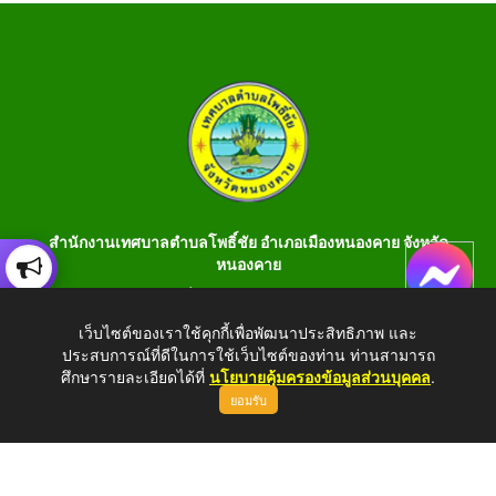
สำนักงานเทศบาลตำบลโพธิ์ชัย อำเภอเมืองหนองคาย จังหวัด
หนองคาย
เลขที่ 199 หมู่ 1 ต.โพธิ์ชัย อ.เมือง จ.หนองคาย 43000 โทร 042-
990401 โทรสาร 042-990400
เว็บไซต์ของเราใช้คุกกี้เพื่อพัฒนาประสิทธิภาพ และ
ประสบการณ์ที่ดีในการใช้เว็บไซต์ของท่าน ท่านสามารถ
E-Saraban : saraban_05430106@dla.go.th
ศึกษารายละเอียดได้ที่
นโยบายคุ้มครองข้อมูลส่วนบุคคล
.
ยอมรับ
Copyright © 2026 All Right Resive http://www.phochaink.go.th