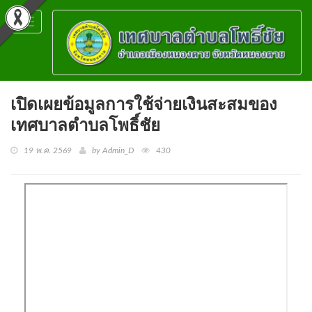
Toggle
navigation
เปิดเผยข้อมูลการใช้จ่ายเงินสะสมของ
เทศบาลตำบลโพธิ์ชัย
19 พ.ค. 2569
by Admin_D
430