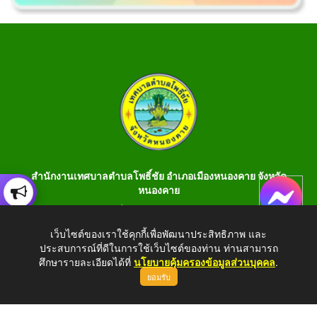
สำนักงานเทศบาลตำบลโพธิ์ชัย อำเภอเมืองหนองคาย จังหวัด
หนองคาย
เลขที่ 199 หมู่ 1 ต.โพธิ์ชัย อ.เมือง จ.หนองคาย 43000 โทร 042-
990401 โทรสาร 042-990400
เว็บไซต์ของเราใช้คุกกี้เพื่อพัฒนาประสิทธิภาพ และ
ประสบการณ์ที่ดีในการใช้เว็บไซต์ของท่าน ท่านสามารถ
E-Saraban : saraban_05430106@dla.go.th
ศึกษารายละเอียดได้ที่
นโยบายคุ้มครองข้อมูลส่วนบุคคล
.
ยอมรับ
Copyright © 2026 All Right Resive http://www.phochaink.go.th