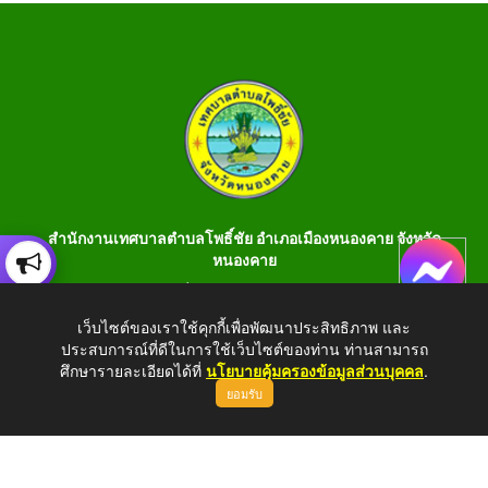
สำนักงานเทศบาลตำบลโพธิ์ชัย อำเภอเมืองหนองคาย จังหวัด
หนองคาย
เลขที่ 199 หมู่ 1 ต.โพธิ์ชัย อ.เมือง จ.หนองคาย 43000 โทร 042-
990401 โทรสาร 042-990400
เว็บไซต์ของเราใช้คุกกี้เพื่อพัฒนาประสิทธิภาพ และ
ประสบการณ์ที่ดีในการใช้เว็บไซต์ของท่าน ท่านสามารถ
E-Saraban : saraban_05430106@dla.go.th
ศึกษารายละเอียดได้ที่
นโยบายคุ้มครองข้อมูลส่วนบุคคล
.
ยอมรับ
Copyright © 2026 All Right Resive http://www.phochaink.go.th