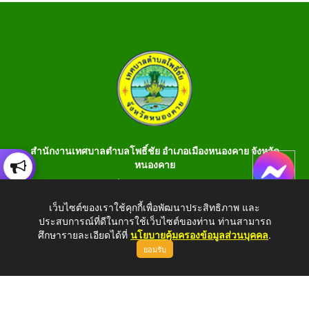
สำนักงานเทศบาลตำบลโพธิ์ชัย อำเภอเมืองหนองคาย จังหวัด
หนองคาย
เลขที่ 199 หมู่ 1 ต.โพธิ์ชัย อ.เมือง จ.หนองคาย 43000 โทร 042-
990401 โทรสาร 042-990400
เว็บไซต์ของเราใช้คุกกี้เพื่อพัฒนาประสิทธิภาพ และ
ประสบการณ์ที่ดีในการใช้เว็บไซต์ของท่าน ท่านสามารถ
E-Saraban : saraban_05430106@dla.go.th
ศึกษารายละเอียดได้ที่
นโยบายคุ้มครองข้อมูลส่วนบุคคล
.
ยอมรับ
Copyright © 2026 All Right Resive http://www.phochaink.go.th