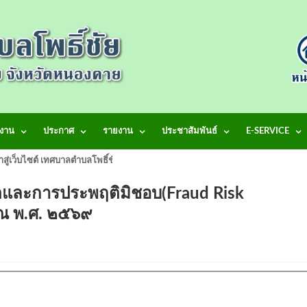
งาน
ประกาศ
รายงาน
ประชาสัมพันธ์
E-SERVICE
้าสู่เว็บไซต์ เทศบาลตำบลโพธิ์ชัย
ิตและการประพฤติมิชอบ(Fraud Risk
มาณ พ.ศ. ๒๕๖๙