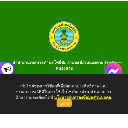
สำนักงานเทศบาลตำบลโพธิ์ชัย อำเภอเมืองหนองคาย จังหวัด
หนองคาย
เลขที่ 199 หมู่ 1 ต.โพธิ์ชัย อ.เมือง จ.หนองคาย 43000 โทร 042-
990401 โทรสาร 042-990400
เว็บไซต์ของเราใช้คุกกี้เพื่อพัฒนาประสิทธิภาพ และ
ประสบการณ์ที่ดีในการใช้เว็บไซต์ของท่าน ท่านสามารถ
E-Saraban : saraban_05430106@dla.go.th
ศึกษารายละเอียดได้ที่
นโยบายคุ้มครองข้อมูลส่วนบุคคล
.
ยอมรับ
Copyright © 2026 All Right Resive http://www.phochaink.go.th