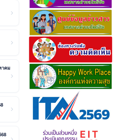
งหาคม
68
568