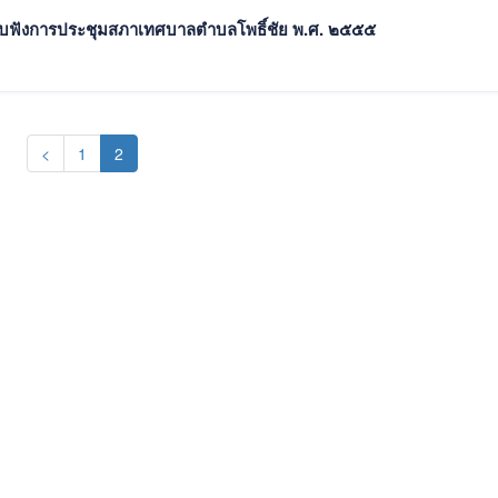
รับฟังการประชุมสภาเทศบาลตำบลโพธิ์ชัย พ.ศ. ๒๕๕๕
(current)
<
1
2